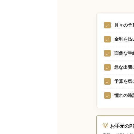
月々の予
✓
金利を払
✓
面倒な手
✓
急な出費
✓
予算を気
✓
憧れの時
✓
💡
お手元のP