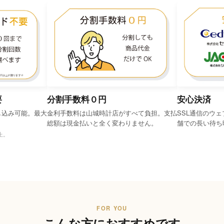
要
分割手数料０円
安心決済
し込み可能。最大
金利手数料は山城時計店がすべて負担。支払
SSL通信のウ
総額は現金払いと全く変わりません。
舗での長い待ち
上。
FOR YOU
こんな方におすすめです