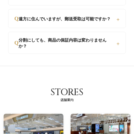
た、カードの限度額を気にせずお買い物いただけま
す。
オンライン審査のため、最短15分〜当日中に結果が
+
Q
遠方に住んでいますが、郵送受取は可能ですか？
届きます。お手続きもスマホから入力するだけで非
常にスムーズです。
はい、可能です。厳重に梱包し、保険をかけた状態
分割にしても、商品の保証内容は変わりません
+
でご自宅まで発送いたします。もちろん店頭でのお
Q
か？
受け取りも可能です。
はい、全く変わりません。一括払いと同様の正規保
証・アフターサービスが受けられますので、ご安心
ください。
STORES
店舗案内