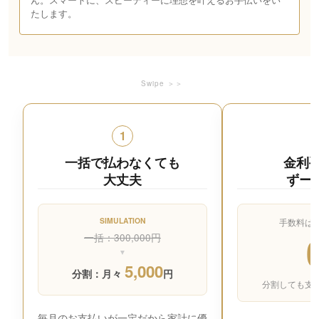
たします。
Swipe ＞＞
1
一括で払わなくても
金利
大丈夫
ずー
SIMULATION
手数料は
一括：300,000円
▼
5,000
分割：月々
円
分割しても支
毎月のお支払いが一定だから家計に優