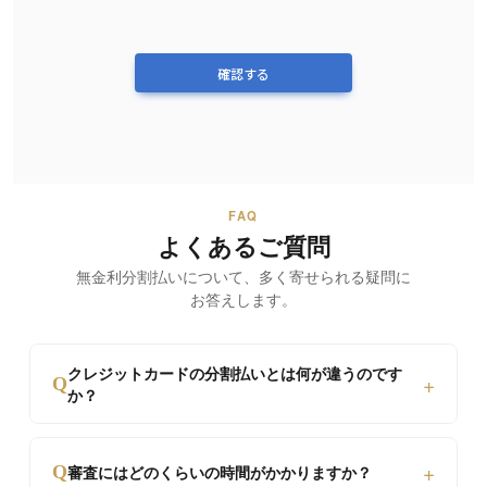
確認する
FAQ
よくあるご質問
無金利分割払いについて、
多く寄せられる疑問に
お答えします。
クレジットカードの分割払いとは何が違うのです
+
Q
か？
カード分割は通常10%〜15%の金利が発生します
+
Q
審査にはどのくらいの時間がかかりますか？
が、当店は最大60回まで金利手数料0円です。ま