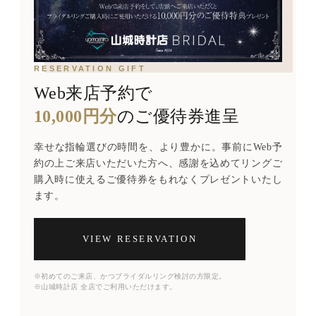
RESERVATION GIFT
Web来店予約で
10,000円分
のご優待券進呈
幸せな指輪選びの時間を、より豊かに。事前にWeb予
約の上ご来店いただいた方へ、感謝を込めてリングご
購入時に使えるご優待券をもれなくプレゼントいたし
ます。
VIEW RESERVATION
※初めてのご来店、かつブライダルリング検討の方限定。
※山城時計店 全店でご利用いただけます。