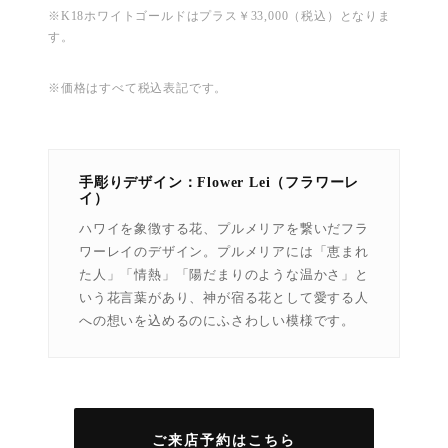
※K18ホワイトゴールドはプラス￥33,000（税込）となりま
す。
※価格はすべて税込表記です。
手彫りデザイン：Flower Lei（フラワーレ
イ）
ハワイを象徴する花、プルメリアを繋いだフラ
ワーレイのデザイン。プルメリアには「恵まれ
た人」「情熱」「陽だまりのような温かさ」と
いう花言葉があり、神が宿る花として愛する人
への想いを込めるのにふさわしい模様です。
ご来店予約はこちら