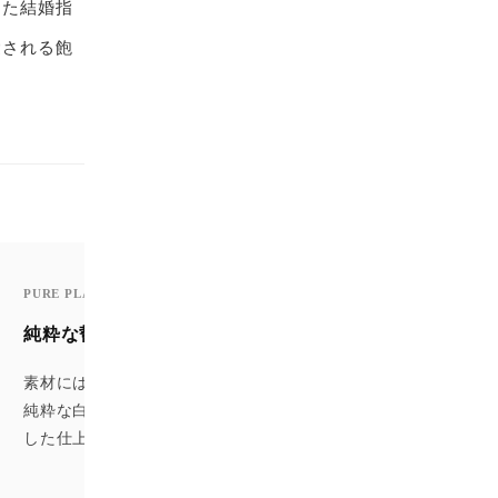
った結婚指
愛される飽
PURE PLATINUM
純粋な誓いにふさわしい素材
素材には高品位なプラチナ950を使用。変色の心配が少なく、そ
純粋な白さは永遠の誓いを象徴します。滑らかな着け心地を追
した仕上げもポンテヴェキオならではのこだわりです。