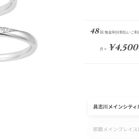
48
回 無金利分割払いご利
¥4,500
月々
具志川メインシティ
那覇メインプレイス