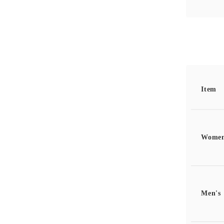
Item
Women
Men's