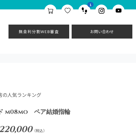
1
無金利分割WEB審査
お問い合わせ
 当店の人気ランキング
 m08mo ペア結婚指輪
220,000
（税込）