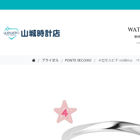
WA
腕
ブライダル
PONTE VECCHIO
４位モルビド m08mo 