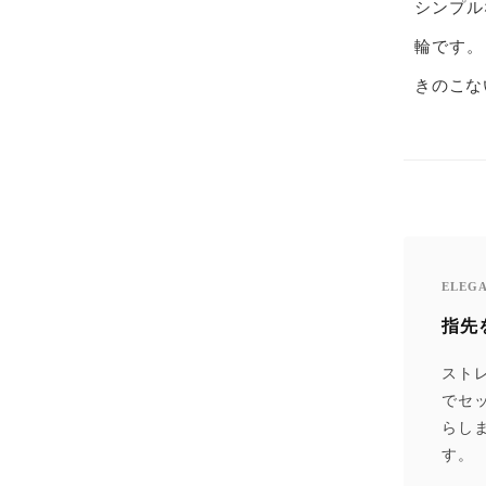
シンプル
輪です。
きのこな
ELEG
指先
スト
でセ
らし
す。