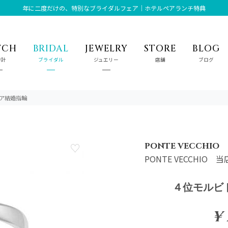
年に二度だけの、特別なブライダルフェア｜ホテルペアランチ特典
TCH
BRIDAL
JEWELRY
STORE
BLOG
時計
ブライダル
ジュエリー
店舗
ブログ
ペア結婚指輪
PONTE VECCHIO
PONTE VECCHIO
４位モルビド
¥ 