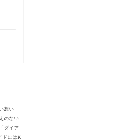
い想い
えのない
「ダイア
イドにはK