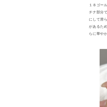
１８ゴー
チナ部分
にして滑
があるた
らに華や