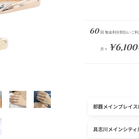
60
回 無金利分割払いご利
¥6,100
月々
那覇メインプレイス
具志川メインシティ