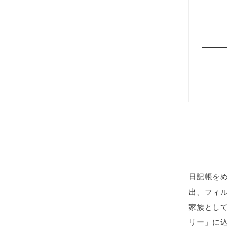
日記帳を
出、フィ
家族とし
リー」に