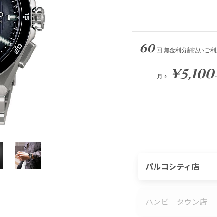
60
回 無金利分割払いご利
¥5,100
月々
パルコシティ店
ハンビータウン店