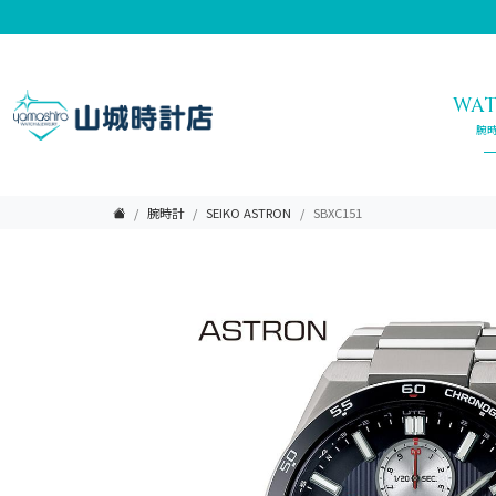
WA
腕
腕時計
SEIKO ASTRON
SBXC151