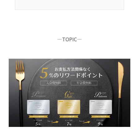
―TOPIC―