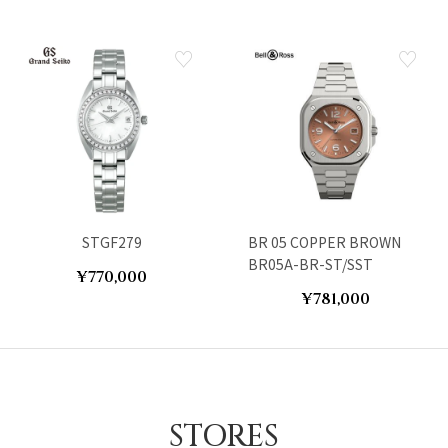
STGF279
BR 05 COPPER BROWN
BR05A-BR-ST/SST
¥770,000
¥781,000
STORES