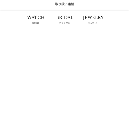
取り扱い店舗
WATCH
BRIDAL
JEWELRY
腕時計
ブライダル
ジュエリー
那覇メインプレイス店
ハンビータウン店
10:00 - 22:00
9:00 - 22:00
具志川メインシティ店
パルコシティ店