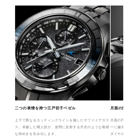
二つの表情を持つ江戸切子ベゼル
月面の陰影と
上下で異なるカッティングラインを施したサファイアガラ
月面の凹凸をモ
ス。卓越した職人技が、波間に反射する月光のような複雑
ーに偏光するグ
な煌めきを生み出します。
ダイヤルに封じ