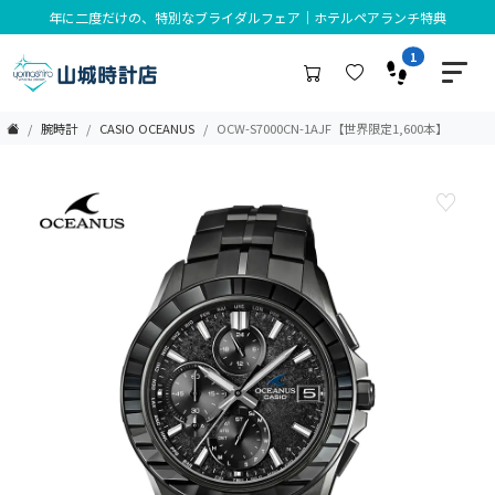
年に二度だけの、特別なブライダルフェア｜ホテルペアランチ特典
1
腕時計
CASIO OCEANUS
OCW-S7000CN-1AJF【世界限定1,600本】