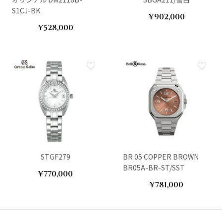
S1CJ-BK
¥902,000
¥528,000
STGF279
BR 05 COPPER BROWN
BR05A-BR-ST/SST
¥770,000
¥781,000