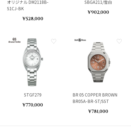
オリジナル DM2118B-
SBGA211/雪白
S1CJ-BK
¥902,000
¥528,000
STGF279
BR 05 COPPER BROWN
BR05A-BR-ST/SST
¥770,000
¥781,000