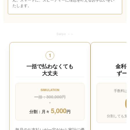
たします。
Swipe ＞＞
1
一括で払わなくても
金利
大丈夫
ずー
SIMULATION
手数料は
一括：300,000円
▼
5,000
分割：月々
円
分割しても支
毎月のお支払いが一定だから家計に優