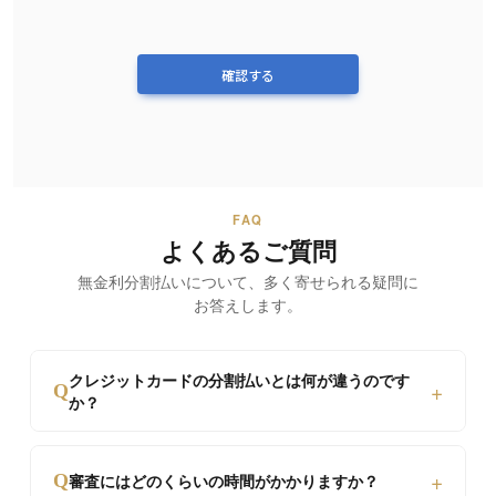
確認する
FAQ
よくあるご質問
無金利分割払いについて、
多く寄せられる疑問に
お答えします。
クレジットカードの分割払いとは何が違うのです
+
Q
か？
カード分割は通常10%〜15%の金利が発生します
+
Q
審査にはどのくらいの時間がかかりますか？
が、当店は最大60回まで金利手数料0円です。ま