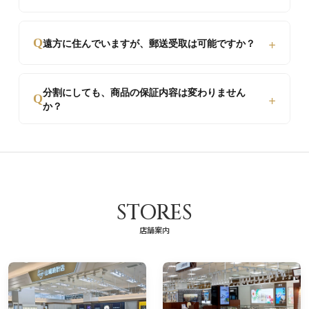
た、カードの限度額を気にせずお買い物いただけま
す。
オンライン審査のため、最短15分〜当日中に結果が
+
Q
遠方に住んでいますが、郵送受取は可能ですか？
届きます。お手続きもスマホから入力するだけで非
常にスムーズです。
はい、可能です。厳重に梱包し、保険をかけた状態
分割にしても、商品の保証内容は変わりません
+
でご自宅まで発送いたします。もちろん店頭でのお
Q
か？
受け取りも可能です。
はい、全く変わりません。一括払いと同様の正規保
証・アフターサービスが受けられますので、ご安心
ください。
STORES
店舗案内