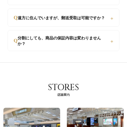
た、カードの限度額を気にせずお買い物いただけま
す。
オンライン審査のため、最短15分〜当日中に結果が
+
Q
遠方に住んでいますが、郵送受取は可能ですか？
届きます。お手続きもスマホから入力するだけで非
常にスムーズです。
はい、可能です。厳重に梱包し、保険をかけた状態
分割にしても、商品の保証内容は変わりません
+
でご自宅まで発送いたします。もちろん店頭でのお
Q
か？
受け取りも可能です。
はい、全く変わりません。一括払いと同様の正規保
証・アフターサービスが受けられますので、ご安心
ください。
STORES
店舗案内