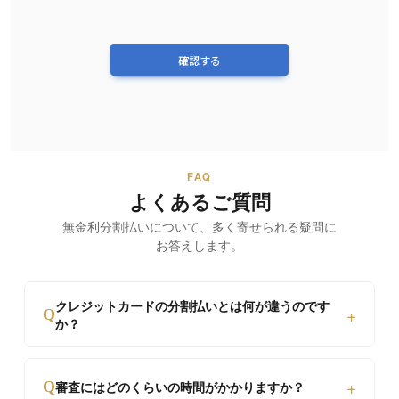
確認する
FAQ
よくあるご質問
無金利分割払いについて、
多く寄せられる疑問に
お答えします。
クレジットカードの分割払いとは何が違うのです
+
Q
か？
カード分割は通常10%〜15%の金利が発生します
+
Q
審査にはどのくらいの時間がかかりますか？
が、当店は最大60回まで金利手数料0円です。ま