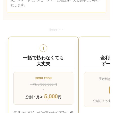
たします。
Swipe ＞＞
1
一括で払わなくても
金利
大丈夫
ずー
SIMULATION
手数料は
一括：300,000円
▼
5,000
分割：月々
円
分割しても支
毎月のお支払いが一定だから家計に優