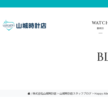
WATC
腕時計
B
/
株式会社山城時計店
>
山城時計店スタッフブログ
>
Happy Al