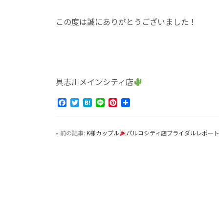
この度は誠にありがとうございました！
具志川メインシティ店
Facebook
Twitter
Hatena
Line
Pinterest
共
有
« 前の記事:
K様カップル
パルコシティ店ブライダルレポー