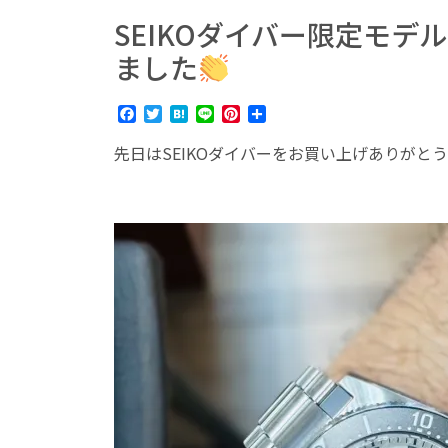
SEIKOダイバー限定モ
ました
Facebook
Twitter
Hatena
Line
Pinterest
共
有
先日はSEIKOダイバーをお買い上げありがと