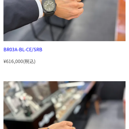
BR03A-BL-CE/SRB
¥616,000(税込)