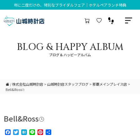
年に二度だけの、特別なブライダルフェア｜ホテルペアランチ特典
BLOG & HAPPY ALBUM
ブログ & ハッピーアルバム
/
株式会社山城時計店
>
山城時計店スタッフブログ
>
那覇メインプレイス店
>
Bell&Ross⌚︎
Bell&Ross⌚︎
Facebook
Twitter
Hatena
Line
Pinterest
共
有