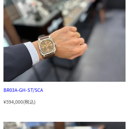
BR03A-GH-ST/SCA
¥594,000(税込)