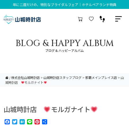
年に二度だけの、特別なブライダルフェア｜ホテルペアランチ特典
BLOG & HAPPY ALBUM
ブログ & ハッピーアルバム
/
株式会社山城時計店
>
山城時計店スタッフブログ
>
那覇メインプレイス店
>
山
城時計店
モルガナイト
山城時計店
モルガナイト
Facebook
Twitter
Hatena
Line
Pinterest
共
有