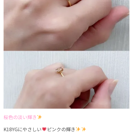
桜色の淡い輝き
K18YGにやさしい
ピンクの輝き