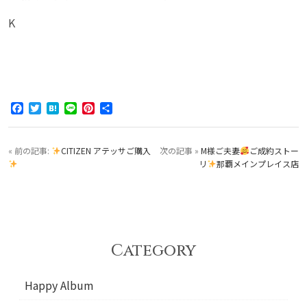
K
Facebook
Twitter
Hatena
Line
Pinterest
共
有
« 前の記事:
CITIZEN アテッサご購入
次の記事 »
M様ご夫妻
ご成約ストー
リ
那覇メインプレイス店
Category
Happy Album