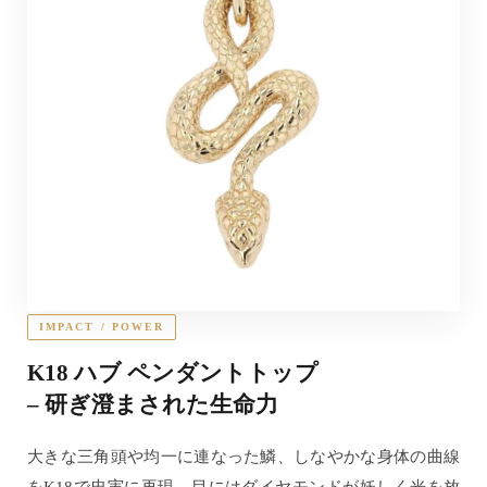
IMPACT / POWER
K18 ハブ ペンダントトップ
– 研ぎ澄まされた生命力
大きな三角頭や均一に連なった鱗、しなやかな身体の曲線
をK18で忠実に再現。目にはダイヤモンドが妖しく光を放