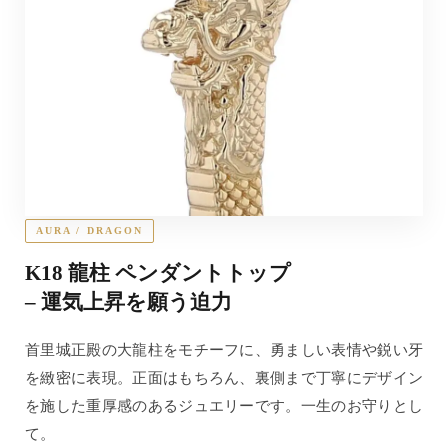
AURA / DRAGON
K18 龍柱 ペンダントトップ
– 運気上昇を願う迫力
首里城正殿の大龍柱をモチーフに、勇ましい表情や鋭い牙
を緻密に表現。正面はもちろん、裏側まで丁寧にデザイン
を施した重厚感のあるジュエリーです。一生のお守りとし
て。