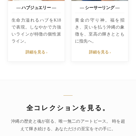
— ハブジュエリー —
— シーサーリング —
生命力溢れるハブをK18
黄金の守り神。福を招
で表現。しなやかで力強
き、災いを払う沖縄の象
いラインが特徴の個性派
徴を、至高の輝きととも
ライン。
に指先へ。
詳細を見る ›
詳細を見る ›
全コレクションを
見る。
沖縄の歴史と魂が宿る、唯一無二のアートピース。
時を超
えて輝き続ける、あなただけの至宝をその手に。