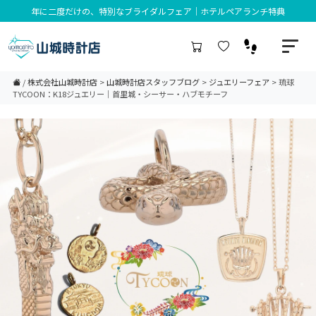
年に二度だけの、特別なブライダルフェア｜ホテルペアランチ特典
/
株式会社山城時計店
>
山城時計店スタッフブログ
>
ジュエリーフェア
>
琉球
TYCOON：K18ジュエリー｜首里城・シーサー・ハブモチーフ