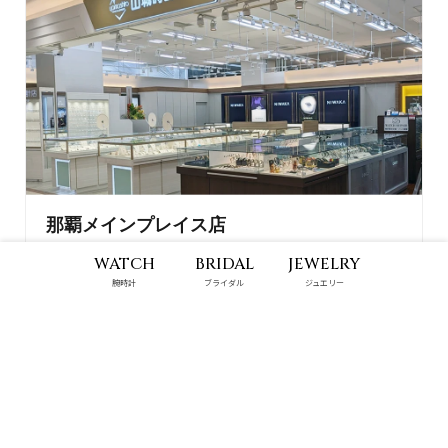
那覇メインプレイス店
WATCH
BRIDAL
JEWELRY
VIEW DETAILS ›
腕時計
ブライダル
ジュエリー