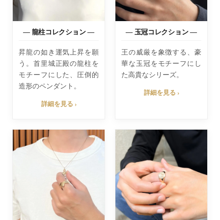
— 龍柱コレクション —
— 玉冠コレクション —
昇龍の如き運気上昇を願
王の威厳を象徴する、豪
う。首里城正殿の龍柱を
華な玉冠をモチーフにし
モチーフにした、圧倒的
た高貴なシリーズ。
造形のペンダント。
詳細を見る ›
詳細を見る ›