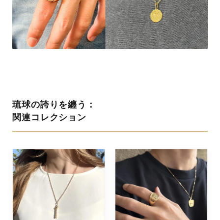
を招く守り神
高貴な琉球メダリオン
に溶け込むK18お守り。
記憶を継ぐ繊細な輝き。
琉球の誇りを纏う：
関連コレクション