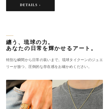
DETAILS ›
纏う、琉球の力。
あなたの日常を輝かせるアート。
特別な瞬間から日常の装いまで。琉球タイクーンのジュエ
リーが放つ、圧倒的な存在感をお確かめください。
指先
唯一無