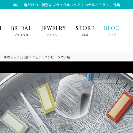
年に二度だけの、特別なブライダルフェア｜ホテルペアランチ特典
H
BRIDAL
JEWELRY
STORE
BLOG
ブライダル
ジュエリー
店舗
ブログ
ールウォッチ135周年フェア | ハンビータウン店