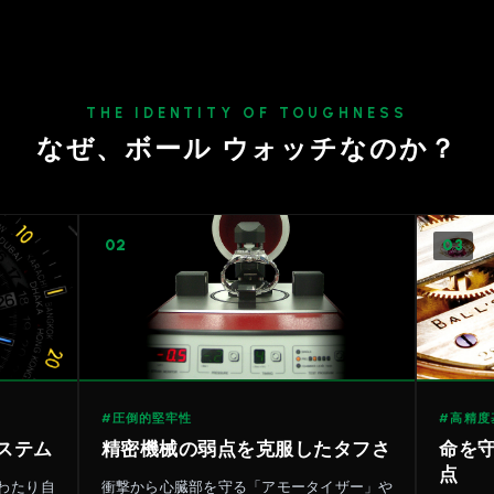
THE IDENTITY OF TOUGHNESS
なぜ、ボール ウォッチなのか？
02
03
#圧倒的堅牢性
#高精度
ステム
精密機械の弱点を克服したタフさ
命を
点
わたり自
衝撃から心臓部を守る「アモータイザー」や