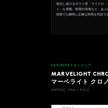
発光し続けるガラス管「マイクロ・
ト」を搭載。暗闇や深海など、あら
状態でも瞬時に正確な時間を判読で
ENGINEER | エンジニア
MARVELIGHT CHR
マーベライト クロノ
NM9026C-S46CJ-MSLR