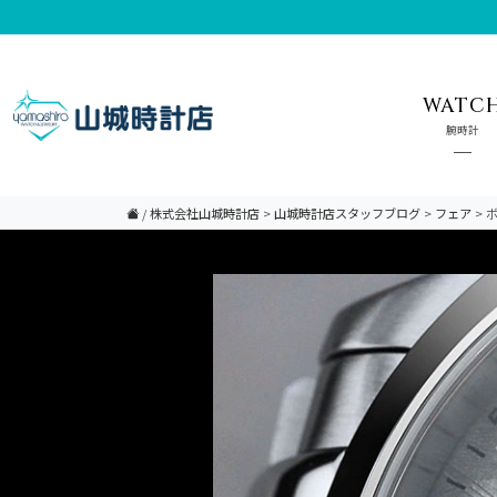
WATC
腕時計
/
株式会社山城時計店
>
山城時計店スタッフブログ
>
フェア
>
ボ