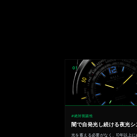
01
#絶対視認性
闇で自発光し続ける夜光シ
光を蓄える必要がなく、10年以上に