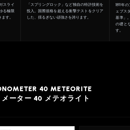
ガスライ
「スプリングロック」など独自の特許技術を
1891
ゆる極限
投入。国際規格を超える衝撃テストをクリア
ェブスタ
きます。
した、揺るぎない頑強さを誇ります。
基準」
の礎と
す。
ONOMETER 40 METEORITE
メーター 40 メテオライト