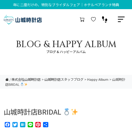
年に二度だけの、特別なブライダルフェア｜ホテルペアランチ特典
BLOG & HAPPY ALBUM
ブログ & ハッピーアルバム
/
株式会社山城時計店
>
山城時計店スタッフブログ
>
Happy Album
>
山城時計
店BRIDAL
山城時計店BRIDAL
Facebook
Twitter
Hatena
Line
Pinterest
共
有