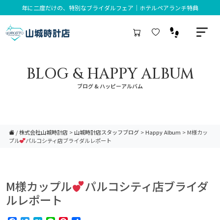
年に二度だけの、特別なブライダルフェア｜ホテルペアランチ特典
BLOG & HAPPY ALBUM
ブログ & ハッピーアルバム
/
株式会社山城時計店
>
山城時計店スタッフブログ
>
Happy Album
>
M様カッ
プル
パルコシティ店ブライダルレポート
M様カップル
パルコシティ店ブライダ
ルレポート