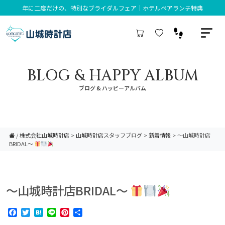
年に二度だけの、特別なブライダルフェア｜ホテルペアランチ特典
BLOG & HAPPY ALBUM
ブログ & ハッピーアルバム
/
株式会社山城時計店
>
山城時計店スタッフブログ
>
新着情報
>
〜山城時計店
BRIDAL〜
〜山城時計店BRIDAL〜
Facebook
Twitter
Hatena
Line
Pinterest
共
有