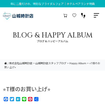
年に二度だけの、特別なブライダルフェア｜ホテルペアランチ特典
BLOG & HAPPY ALBUM
ブログ & ハッピーアルバム
/
株式会社山城時計店
>
山城時計店スタッフブログ
>
Happy Album
>
⭐︎T様のお
買い上げ⭐︎
⭐︎T様のお買い上げ⭐︎
Facebook
Twitter
Hatena
Line
Pinterest
共
有