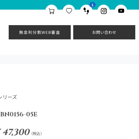
1
無金利分割WEB審査
お問い合わせ
NEシリーズ
BN0156-05E
 47,300
（税込）