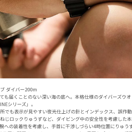
ブ ダイバー200m
ても届くことのない深い海の底へ。本格仕様のダイバーズウオ
INEシリーズ」。
所でも表示が見やすい夜光仕上げの針とインデックス、誤作動
ねじロックりゅうずなど、ダイビング中の安全性を考慮した本
腕への装着性を考慮し、手首に干渉しづらい4時位置にりゅう