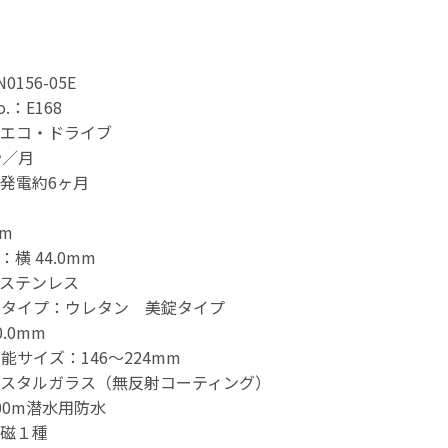
156-05E
.：E168
エコ・ドライブ
秒／月
発電約6ヶ月
mm
横 44.0mm
ステンレス
・タイプ：ウレタン 美錠タイプ
.0mm
能サイズ：146～224mm
スタルガラス（無反射コーティング）
00m潜水用防水
磁１種