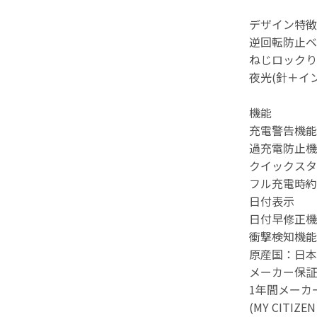
デザイン特徴
逆回転防止ベ
ねじロックり
夜光(針＋イ
機能
充電警告機能
過充電防止機
クイックスタ
フル充電時約
日付表示
日付早修正機
衝撃検知機能
原産国：日本
メーカー保証
1年間メーカ
(MY CITI