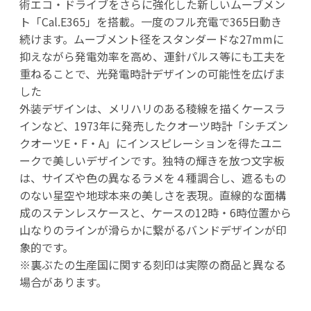
術エコ・ドライブをさらに強化した新しいムーブメン
ト「Cal.E365」を搭載。一度のフル充電で365日動き
続けます。ムーブメント径をスタンダードな27mmに
抑えながら発電効率を高め、運針パルス等にも工夫を
重ねることで、光発電時計デザインの可能性を広げま
した
外装デザインは、メリハリのある稜線を描くケースラ
インなど、1973年に発売したクオーツ時計「シチズン
クオーツE・F・A」にインスピレーションを得たユニ
ークで美しいデザインです。独特の輝きを放つ文字板
は、サイズや色の異なるラメを４種調合し、遮るもの
のない星空や地球本来の美しさを表現。直線的な面構
成のステンレスケースと、ケースの12時・6時位置から
山なりのラインが滑らかに繋がるバンドデザインが印
象的です。
※裏ぶたの生産国に関する刻印は実際の商品と異なる
場合があります。