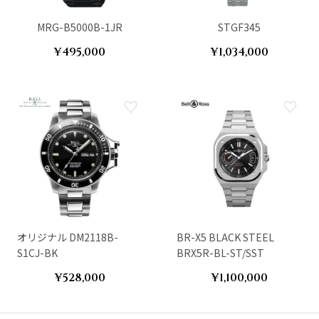
MRG-B5000B-1JR
STGF345
¥495,000
¥1,034,000
オリジナル DM2118B-
BR-X5 BLACK STEEL
S1CJ-BK
BRX5R-BL-ST/SST
¥528,000
¥1,100,000