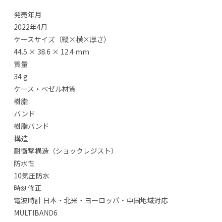
発売年月
2022年4月
ケースサイズ（縦×横×厚さ）
44.5 × 38.6 × 12.4 mm
質量
34 g
ケース・ベゼル材質
樹脂
バンド
樹脂バンド
構造
耐衝撃構造（ショックレジスト）
防水性
10気圧防水
時刻修正
電波時計 日本・北米・ヨーロッパ・中国地域対応
MULTIBAND6