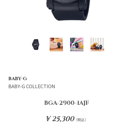
BABY-G
BABY-G COLLECTION
BGA-2900-1AJF
¥ 25,300
（税込）