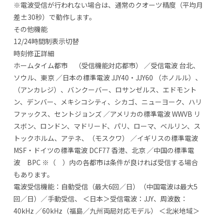
※電波受信が行われない場合は、通常のクオーツ精度（平均月
差±30秒）で動作します。
その他機能
12/24時間制表示切替
時刻修正詳細
ホームタイム都市 （受信機能対応都市） ／受信電波 台北、
ソウル、東京 ／日本の標準電波 JJY40・JJY60 （ホノルル）、
（アンカレジ）、バンクーバー、ロサンゼルス、エドモント
ン、デンバー、メキシコシティ、シカゴ、ニューヨーク、ハリ
ファックス、セントジョンズ ／アメリカの標準電波 WWVB リ
スボン、ロンドン、マドリード、パリ、ローマ、ベルリン、ス
トックホルム、アテネ、（モスクワ） ／イギリスの標準電波
MSF・ドイツの標準電波 DCF77 香港、北京 ／中国の標準電
波 BPC ※（ ）内の各都市は条件が良ければ受信する場合
もあります。
電波受信機能：自動受信（最大6回／日）（中国電波は最大5
回／日）／手動受信、 ＜日本＞受信電波：JJY、周波数：
40kHz ／60kHz（福島／九州両局対応モデル） ＜北米地域＞