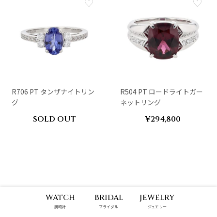
R706 PT タンザナイトリン
R504 PT ロードライトガー
グ
ネットリング
SOLD OUT
¥294,800
K18 イエローゴールド リング
WATCH
BRIDAL
JEWELRY
腕時計
ブライダル
ジュエリー